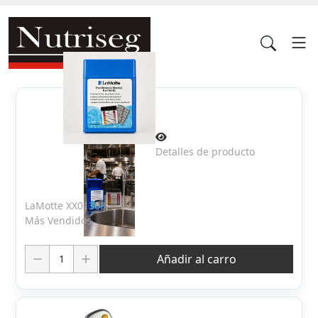
Detalles de producto
LaMotte XX01308
Más Vendidos
Cantidad:
Añadir al carro