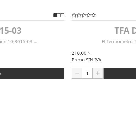
15-03
TFA 
n 10-3015-03 ...
El Termómetro 
218,00 $
Precio SIN IVA
Cantidad:
o