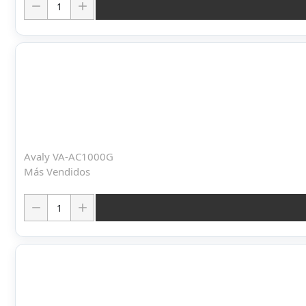
Avaly VA-AC1000G
Más Vendidos
Cantidad: