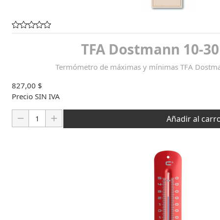
TFA Dostmann 10-30
Termómetro de máximas y mínimas TFA Dostman
827,00 $
Precio SIN IVA
Cantidad:
Añadir al carr