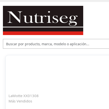
LaMotte XX01308
Más Vendidos