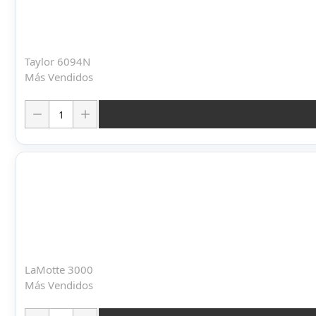
Taylor 6094N
Más Vendidos
Cantidad:
LaMotte 3000
Más Vendidos
Cantidad: