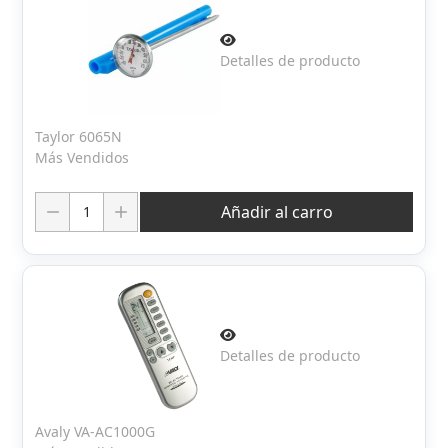
Detalles de producto
Taylor 6065N
Más Vendidos
Cantidad:
Añadir al carro
Detalles de producto
Avaly VA-AC1000G