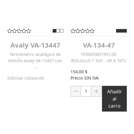
Avaly VA-13447
VA-134-47
Termómetro analógico de
TERMÓMETRO DE
bolsillo Avaly VA-13447 con
BOLSILLO 1 3/4", -40 A 70°C
...
154,00 $
Solicitar cotización
Precio SIN IVA
Cantidad:
Añadir
al
carro