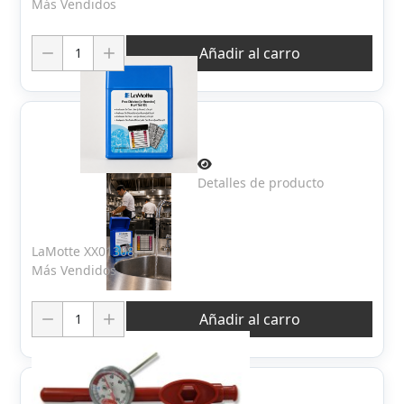
Más Vendidos
Cantidad:
Añadir al carro
Detalles de producto
LaMotte XX01308
Más Vendidos
Cantidad:
Añadir al carro