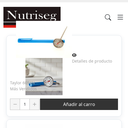
Detalles de producto
Taylor 6094N
Más Vendidos
Cantidad:
Añadir al carro