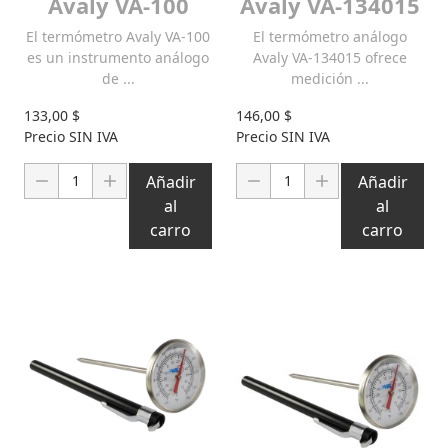
Avaly VA-100
Avaly VA-134015
El termómetro Avaly VA-100
El termómetro análogo
es un instrumento análogo
Avaly VA-134015 ofrece
de ...
medición ...
133,00 $
146,00 $
Precio SIN IVA
Precio SIN IVA
Cantidad:
Cantidad:
Añadir
Añadir
al
al
carro
carro