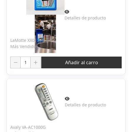
Detalles de producto
LaMotte XX01308
Más Vendidos
Cantidad:
Añadir al carro
Detalles de producto
Avaly VA-AC1000G