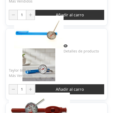
Más Vendidos
Cantidad:
Añadir al carro
Detalles de producto
Taylor 6094N
Más Vendidos
Cantidad:
Añadir al carro