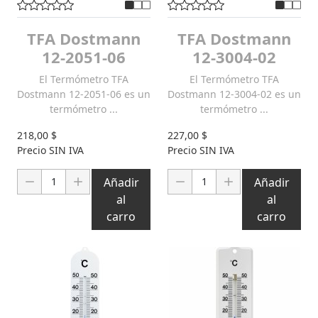
TFA Dostmann
TFA Dostmann
12-2051-06
12-3004-02
El Termómetro TFA
El Termómetro TFA
Dostmann 12-2051-06 es un
Dostmann 12-3004-02 es un
termómetro ...
termómetro ...
218,00 $
227,00 $
Precio SIN IVA
Precio SIN IVA
Cantidad:
Cantidad:
Añadir
Añadir
al
al
carro
carro