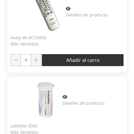
Detalles de producto
Avaly VA-AC1000G
Más Vendidos
Cantidad:
Añadir al carro
Detalles de producto
LaMotte 3000
Más Vendidos