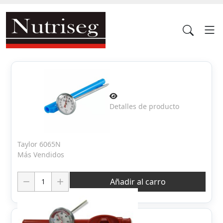
Detalles de producto
Taylor 6065N
Más Vendidos
Cantidad:
Añadir al carro