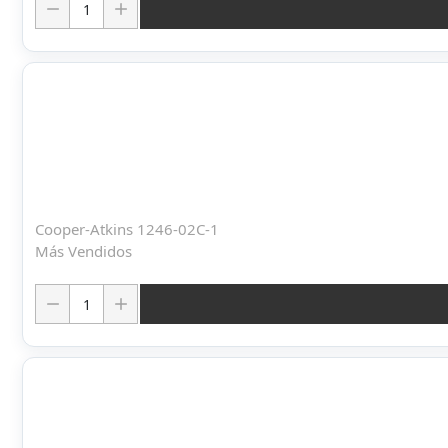
Cooper-Atkins 1246-02C-1
Más Vendidos
Cantidad: