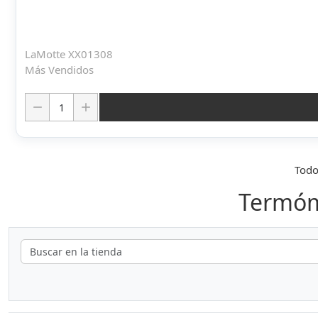
LaMotte XX01308
Más Vendidos
Cantidad:
Todo
Termóme