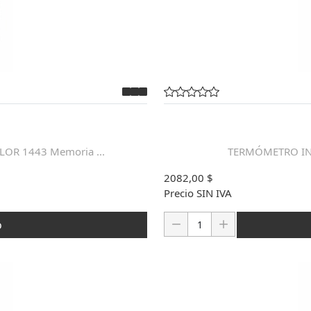
OR 1443 Memoria ...
TERMÓMETRO INA
2082,00 $
Precio SIN IVA
Cantidad:
o