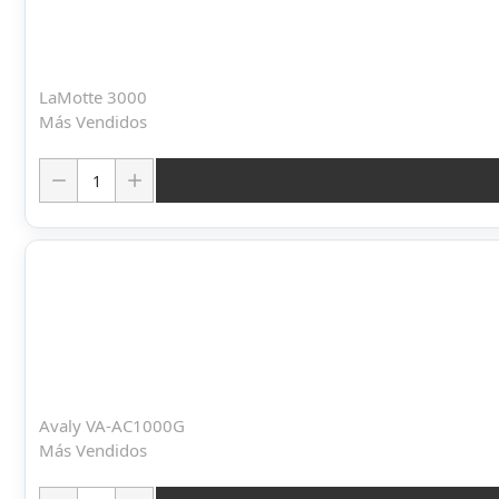
LaMotte 3000
Más Vendidos
Cantidad:
Avaly VA-AC1000G
Más Vendidos
Cantidad: