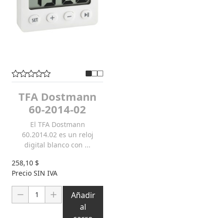
TFA Dostmann
60-2014-02
El TFA Dostmann
60.2014.02 es un reloj
digital blanco con ...
258,10 $
Precio SIN IVA
Cantidad:
Añadir
al