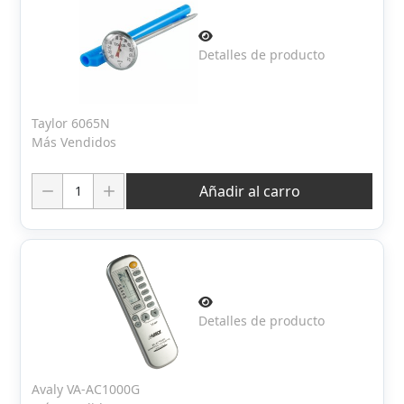
Detalles de producto
Taylor 6065N
Más Vendidos
Cantidad:
Añadir al carro
Detalles de producto
Avaly VA-AC1000G