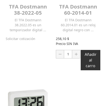
TFA Dostmann
TFA Dostmann
38-2022-05
60-2014-01
El TFA Dostmann
El TFA Dostmann
38.2022.05 es un
60.2014.01 es un reloj
temporizador digital ...
digital negro con ...
Solicitar cotización
258,10 $
Precio SIN IVA
Cantidad:
Añadir
al
carro