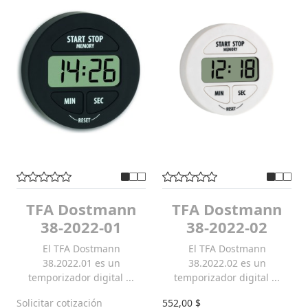
TFA Dostmann
TFA Dostmann
38-2022-01
38-2022-02
El TFA Dostmann
El TFA Dostmann
38.2022.01 es un
38.2022.02 es un
temporizador digital ...
temporizador digital ...
Solicitar cotización
552,00 $