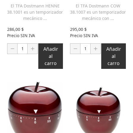
El TFA Dostmann HENNE
El TFA Dostmann COW
38.1001 es un temporizador
38.1007 es un temporizador
mecánico ...
mecánico con ...
286,00 $
295,00 $
Precio SIN IVA
Precio SIN IVA
Cantidad:
Cantidad:
Añadir
Añadir
al
al
carro
carro