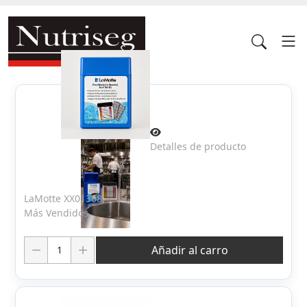
Detalles de producto
LaMotte XX01308
Más Vendidos
Cantidad:
Añadir al carro