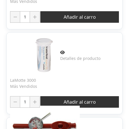
Más Vendidos
Cantidad:
Añadir al carro
Detalles de producto
LaMotte 3000
Más Vendidos
Cantidad:
Añadir al carro