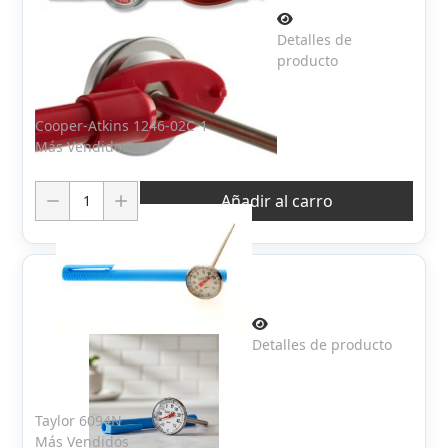
Detalles de
producto
Cooper-Atkins 1246-02C-1
Más Vendidos
Cantidad:
Añadir al carro
Detalles de producto
Taylor 6094N
Más Vendidos