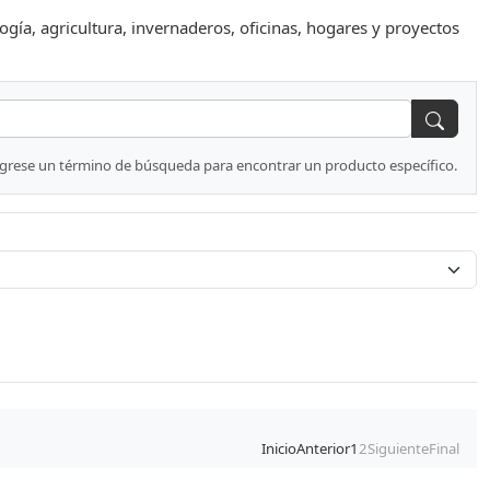
ía, agricultura, invernaderos, oficinas, hogares y proyectos
ngrese un término de búsqueda para encontrar un producto específico.
Inicio
Anterior
1
2
Siguiente
Final