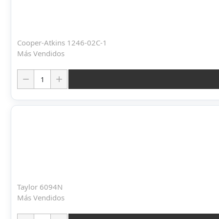
Cooper-Atkins 1246-02C-1
Más Vendidos
Cantidad:
Taylor 6094N
Más Vendidos
Cantidad: