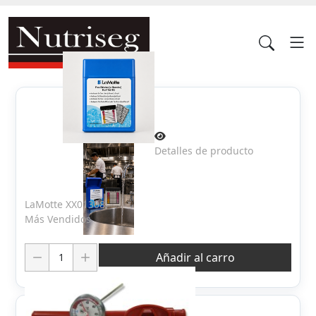
Detalles de producto
LaMotte XX01308
Más Vendidos
Cantidad:
Añadir al carro