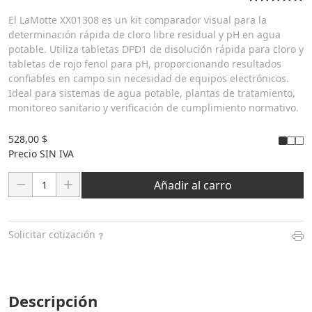
El LaMotte XX01308 es un kit comparador visual para la
determinación rápida de cloro libre residual y pH en agua
potable. Utiliza tabletas DPD1 de disolución rápida para cloro y
tabletas de rojo fenol para pH, proporcionando resultados
confiables en campo sin necesidad de equipos electrónicos.
Ideal para sistemas de agua potable, plantas de tratamiento,
monitoreo sanitario y verificación de cumplimiento normativo.
528,00 $
Precio SIN IVA
Cantidad:
Añadir al carro
Solicitar cotización
Descripción