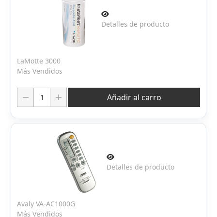
Detalles de producto
LaMotte 3000
Más Vendidos
Cantidad:
Añadir al carro
Detalles de producto
Avaly VA-AC1000G
Más Vendidos