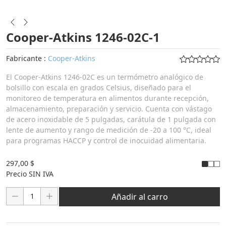
Cooper-Atkins 1246-02C-1
Fabricante :
Cooper-Atkins
El Cooper-Atkins 1246-02C es un termómetro analógico de
bolsillo con escala en grados Celsius, diseñado para el
monitoreo de temperatura en alimentos durante recepción,
almacenamiento, preparación y servicio. Cuenta con vástago
de acero inoxidable de 5 pulgadas, carátula de 1 pulgada con
lente de aumento y rango de medición de -20 a 100 °C, ideal
para programas HACCP y control de inocuidad alimentaria.
297,00 $
Precio SIN IVA
Cantidad:
Añadir al carro