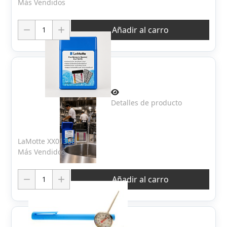
Más Vendidos
Cantidad:
Añadir al carro
Detalles de producto
LaMotte XX01308
Más Vendidos
Cantidad:
Añadir al carro