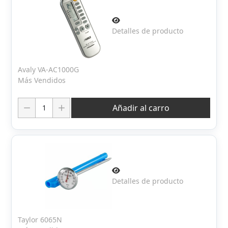
Detalles de producto
Avaly VA-AC1000G
Más Vendidos
Cantidad:
Añadir al carro
Detalles de producto
Taylor 6065N