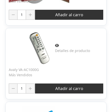
Más Vendidos
Cantidad:
Añadir al carro
Detalles de producto
Avaly VA-AC1000G
Más Vendidos
Cantidad:
Añadir al carro