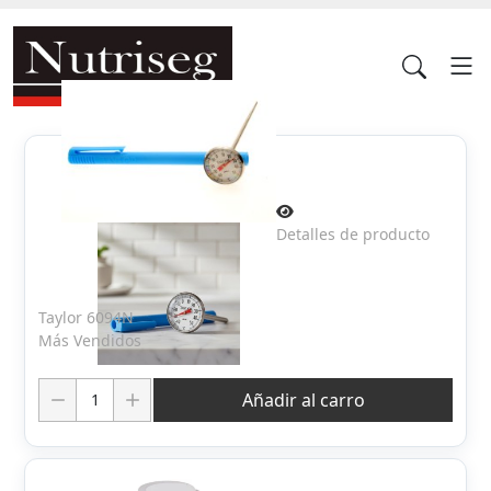
Detalles de producto
Taylor 6094N
Más Vendidos
Cantidad:
Añadir al carro